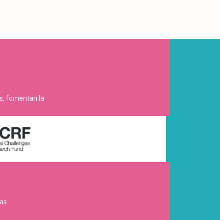
es, fomentan la
as.