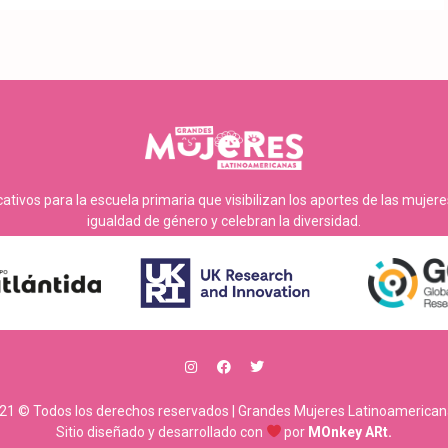
tivos para la escuela primaria que visibilizan los aportes de las mujer
igualdad de género y celebran la diversidad.
21 © Todos los derechos reservados | Grandes Mujeres Latinoamerican
Sitio diseñado y desarrollado con
por
MOnkey ARt.