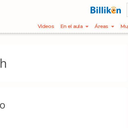
Videos
En el aula
Áreas
Mu
th
to