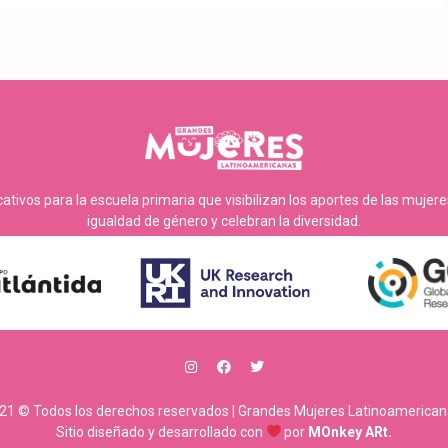
tivos para la escuela primaria que visibilizan los aportes de las mujer
igualdad de género y celebran la diversidad.
21 © Todos los derechos reservados | Grandes Mujeres Latinoamerican
Sitio diseñado y desarrollado con
por
MOnkey ARt.