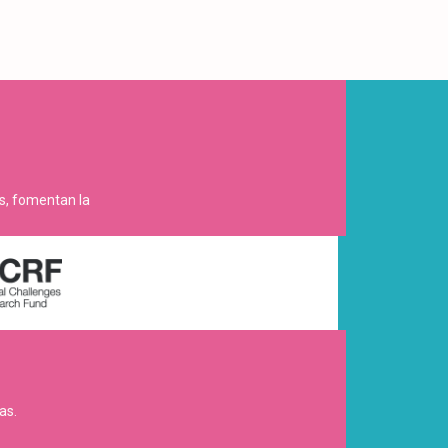
es, fomentan la
as.