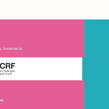
es, fomentan la
as.