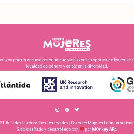
tivos para la escuela primaria que visibilizan los aportes de las mujer
igualdad de género y celebran la diversidad.
21 © Todos los derechos reservados | Grandes Mujeres Latinoamerican
Sitio diseñado y desarrollado con
por
MOnkey ARt.