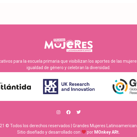
tivos para la escuela primaria que visibilizan los aportes de las mujer
igualdad de género y celebran la diversidad.
21 © Todos los derechos reservados | Grandes Mujeres Latinoamerican
Sitio diseñado y desarrollado con
por
MOnkey ARt.