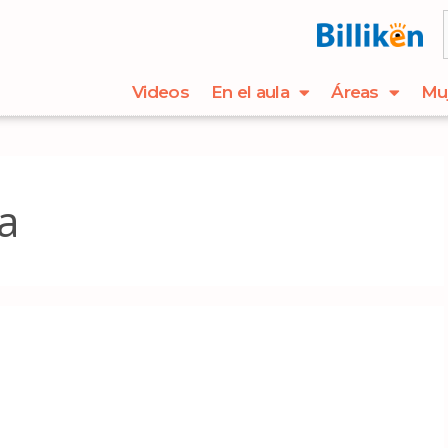
Videos
En el aula
Áreas
Mu
a