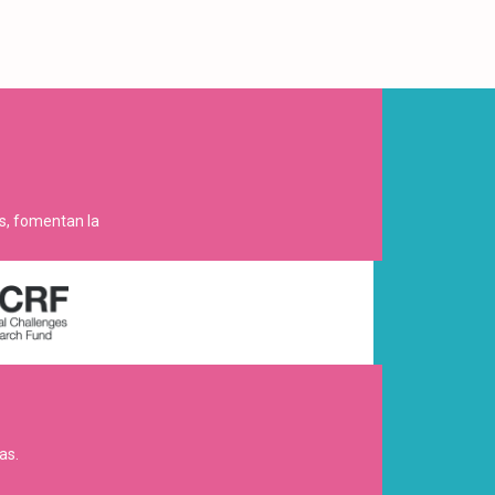
es, fomentan la
as.