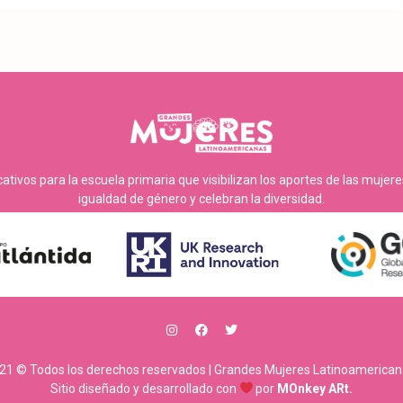
tivos para la escuela primaria que visibilizan los aportes de las mujer
igualdad de género y celebran la diversidad.
21 © Todos los derechos reservados | Grandes Mujeres Latinoamerican
Sitio diseñado y desarrollado con
por
MOnkey ARt.