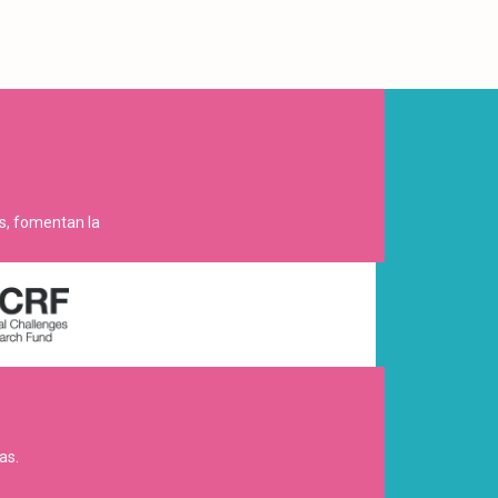
es, fomentan la
as.