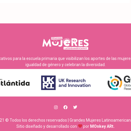
tivos para la escuela primaria que visibilizan los aportes de las mujer
igualdad de género y celebran la diversidad.
21 © Todos los derechos reservados | Grandes Mujeres Latinoamerican
Sitio diseñado y desarrollado con
por
MOnkey ARt.