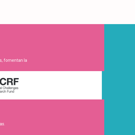
es, fomentan la
as.