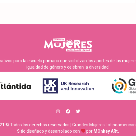
tivos para la escuela primaria que visibilizan los aportes de las mujer
igualdad de género y celebran la diversidad.
21 © Todos los derechos reservados | Grandes Mujeres Latinoamerican
Sitio diseñado y desarrollado con
por
MOnkey ARt.