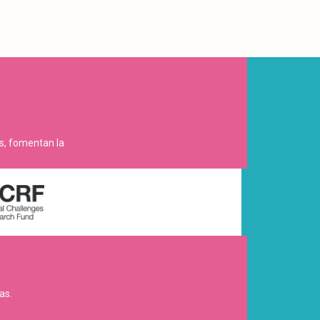
es, fomentan la
as.