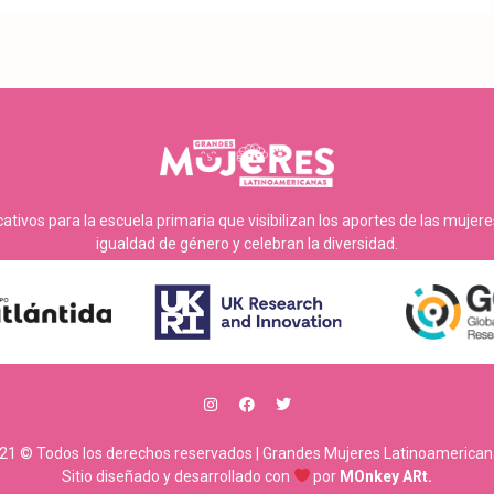
tivos para la escuela primaria que visibilizan los aportes de las mujer
igualdad de género y celebran la diversidad.
21 © Todos los derechos reservados | Grandes Mujeres Latinoamerican
Sitio diseñado y desarrollado con
por
MOnkey ARt.