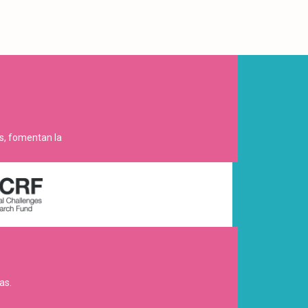
es, fomentan la
as.