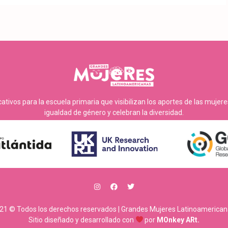
tivos para la escuela primaria que visibilizan los aportes de las mujer
igualdad de género y celebran la diversidad.
21 © Todos los derechos reservados | Grandes Mujeres Latinoamerican
Sitio diseñado y desarrollado con
por
MOnkey ARt.