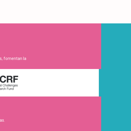
es, fomentan la
as.