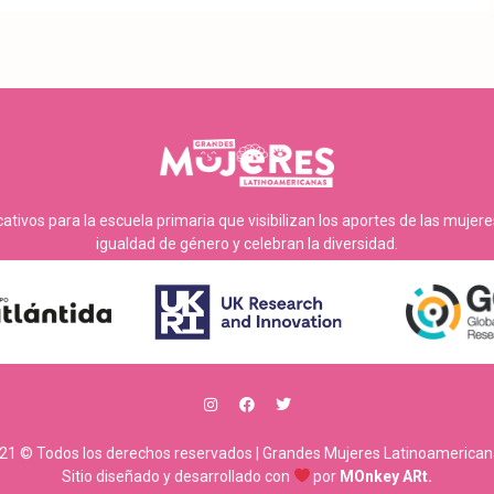
tivos para la escuela primaria que visibilizan los aportes de las mujer
igualdad de género y celebran la diversidad.
21 © Todos los derechos reservados | Grandes Mujeres Latinoamerican
Sitio diseñado y desarrollado con
por
MOnkey ARt.