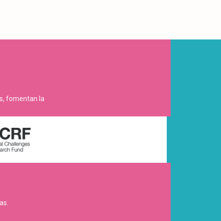
es, fomentan la
as.