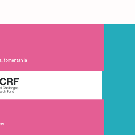
es, fomentan la
as.