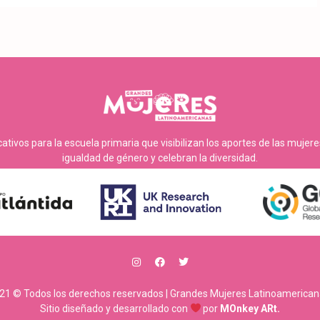
tivos para la escuela primaria que visibilizan los aportes de las mujer
igualdad de género y celebran la diversidad.
21 © Todos los derechos reservados | Grandes Mujeres Latinoamerican
Sitio diseñado y desarrollado con
por
MOnkey ARt.