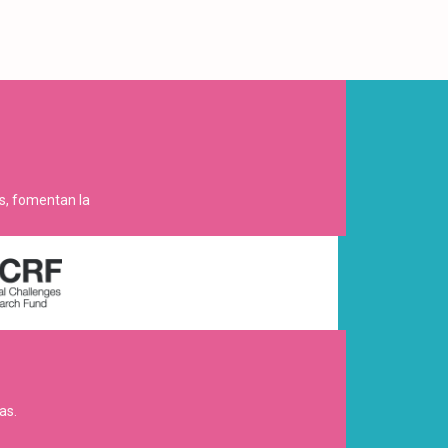
es, fomentan la
as.