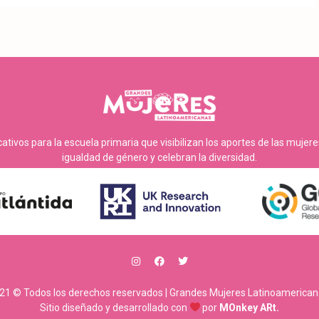
tivos para la escuela primaria que visibilizan los aportes de las mujer
igualdad de género y celebran la diversidad.
21 © Todos los derechos reservados | Grandes Mujeres Latinoamerican
Sitio diseñado y desarrollado con
por
MOnkey ARt.