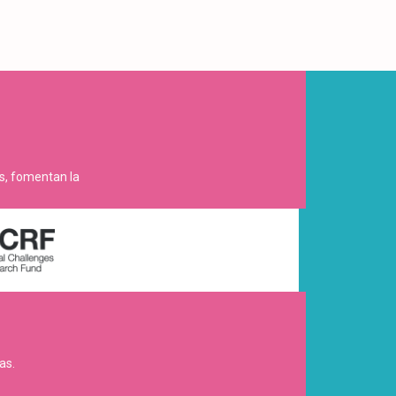
es, fomentan la
as.