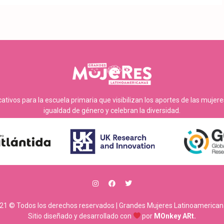
tivos para la escuela primaria que visibilizan los aportes de las mujer
igualdad de género y celebran la diversidad.
21 © Todos los derechos reservados | Grandes Mujeres Latinoamerican
Sitio diseñado y desarrollado con
por
MOnkey ARt.