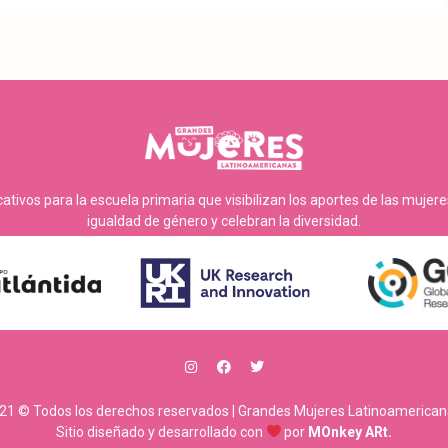
tivos para la escuela primaria que visibilizan los aportes de las mujer
igualdad de género y celebran la diversidad.
21 © Todos los derechos reservados | Grandes Mujeres Latinoamerican
Sitio diseñado y desarrollado con
por
MOnkey ARt.