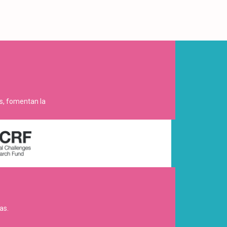
es, fomentan la
as.