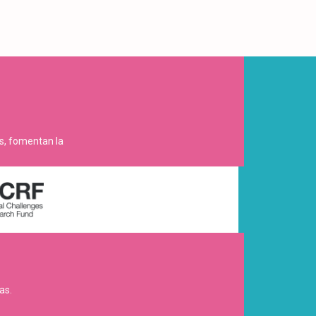
es, fomentan la
as.