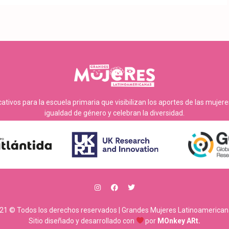
tivos para la escuela primaria que visibilizan los aportes de las mujer
igualdad de género y celebran la diversidad.
21 © Todos los derechos reservados | Grandes Mujeres Latinoamerican
Sitio diseñado y desarrollado con
por
MOnkey ARt.