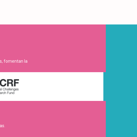
es, fomentan la
as.