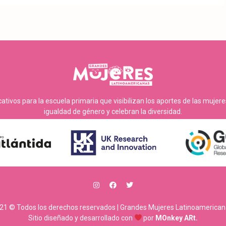
tivos para la escuela primaria que visibilizan los aportes de las mujer
igualdad de género y celebran la diversidad.
21 © Todos los derechos reservados | Grandes Mujeres Latinoamerican
Sitio diseñado y desarrollado con
por
MOnkey ARt.