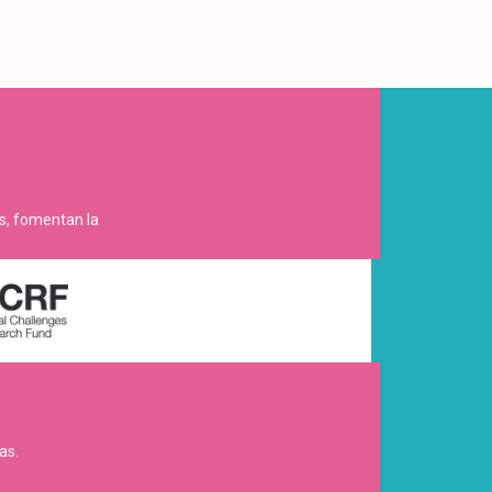
es, fomentan la
as.