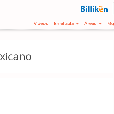
Videos
En el aula
Áreas
Mu
xicano