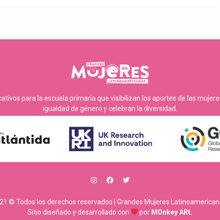
tivos para la escuela primaria que visibilizan los aportes de las mujer
igualdad de género y celebran la diversidad.
21 © Todos los derechos reservados | Grandes Mujeres Latinoamerican
Sitio diseñado y desarrollado con
por
MOnkey ARt.