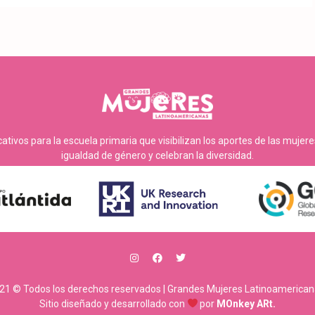
tivos para la escuela primaria que visibilizan los aportes de las mujer
igualdad de género y celebran la diversidad.
21 © Todos los derechos reservados | Grandes Mujeres Latinoamerican
Sitio diseñado y desarrollado con
por
MOnkey ARt.