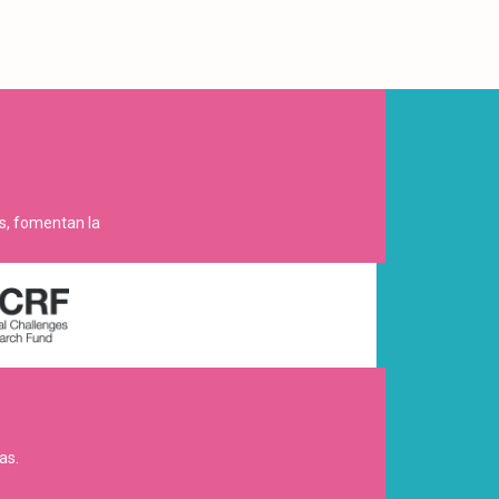
es, fomentan la
as.