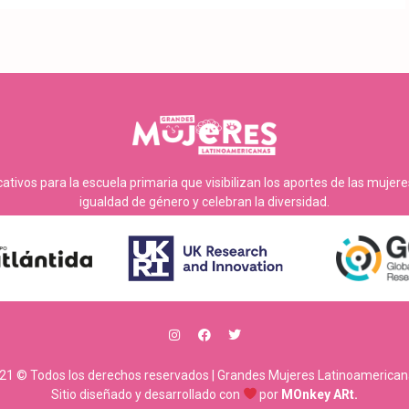
tivos para la escuela primaria que visibilizan los aportes de las mujer
igualdad de género y celebran la diversidad.
21 © Todos los derechos reservados | Grandes Mujeres Latinoamerican
Sitio diseñado y desarrollado con
por
MOnkey ARt.