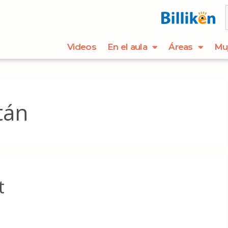
Videos
En el aula
Áreas
Mu
tán
t