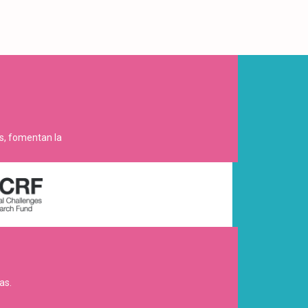
es, fomentan la
as.