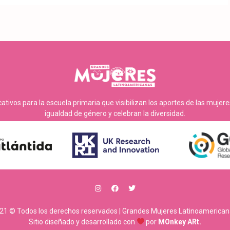
tivos para la escuela primaria que visibilizan los aportes de las mujer
igualdad de género y celebran la diversidad.
21 © Todos los derechos reservados | Grandes Mujeres Latinoamerican
Sitio diseñado y desarrollado con
por
MOnkey ARt.