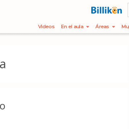
Videos
En el aula
Áreas
Mu
a
to