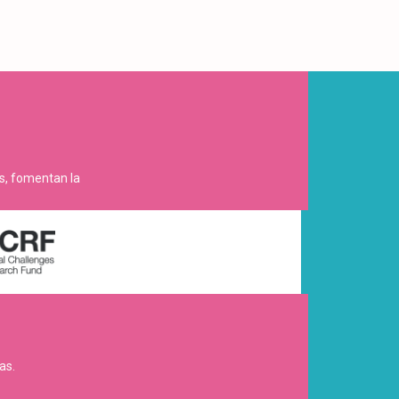
es, fomentan la
as.