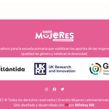
tivos para la escuela primaria que visibilizan los aportes de las mujer
igualdad de género y celebran la diversidad.
21 © Todos los derechos reservados | Grandes Mujeres Latinoamerican
Sitio diseñado y desarrollado con
por
MOnkey ARt.